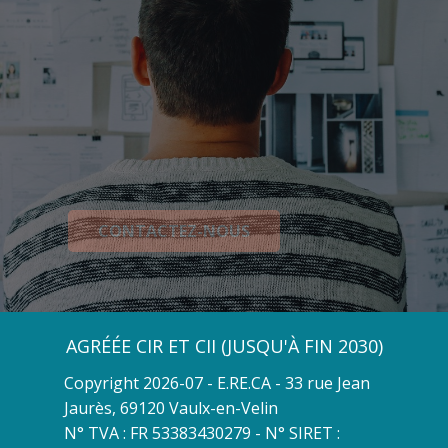
CONTACTEZ-NOUS
AGRÉÉE
CIR ET CII (JUSQU'À FIN 2030)
Copyright 2026-07 - E.RE.CA - 33 rue Jean
Jaurès, 69120 Vaulx-en-Velin
N° TVA : FR 53383430279 - N° SIRET :